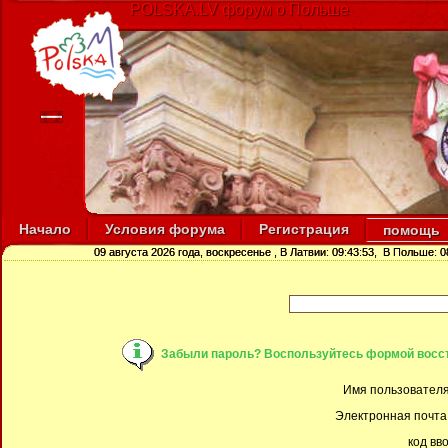
POLSKA.LV форум о Польше
Начало
Условия форума
Регистрация
помощь
09 августа 2026 года, воскресенье
, В Латвии:
09:43:54
, В Польше:
0
Забыли пароль? Воспользуйтесь формой восс
Имя пользователя 
Электронная почта 
код вв