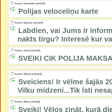
Autors: biezaadis [ciemiņš]
Polijas veloceliņu karte
Autors: Agnese [ciemiņš]
Labdien, vai Jums ir inform
nakts tirgu? Interesē kur var
Autors: maris [ciemiņš]
SVEIKI CIK POLIJA MAKS
Autors: Ritvars [ciemiņš]
Sveiciens! Ir vēlme šajās 2
Vilku midzeni...Tik īsti nesa
Autors: Māra [ciemiņš]
Sveiki! Vēlos zināt, kurā d