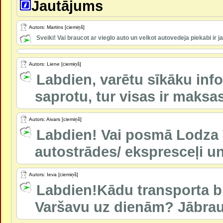
Jautājums
Autors: Martins [ciemiņš]
Sveiki! Vai braucot ar vieglo auto un velkot autovedeja piekabi ir j
Autors: Liene [ciemiņš]
Labdien, varētu sīkāku inf
saprotu, tur visas ir maksas 
Autors: Aivars [ciemiņš]
Labdien! Vai posmā Lodza 
autostrādes/ ekspresceļi un
Autors: Ieva [ciemiņš]
Labdien!Kādu transporta bi
Varšavu uz dienām? Jābrauc