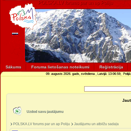
POLSKA.LV forums par un ap Poliju
Sākums
Foruma lietošanas noteikumi
Reģistrācija
09. augusts 2026. gads, svētdiena
, Latvijā:
13:06:59
, Polijā
Jaut
Uzdod savu jautājumu
POLSKA.LV forums par un ap Poliju
Jautājumu un atbilžu sadaļa