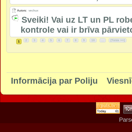
Autors:
vechux
Sveiki! Vai uz LT un PL ro
kontrole vai ir brīva pārvi
2
3
4
5
6
7
8
9
10
...
[Tālāk >>]
1
Informācija par Poliju
Viesnī
Pars