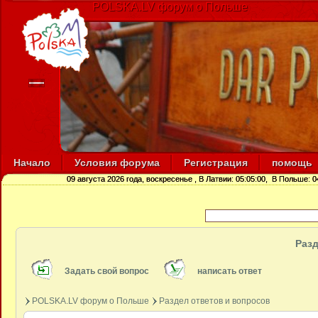
POLSKA.LV форум о Польше
Начало
Условия форума
Регистрация
помощь
09 августа 2026 года, воскресенье
, В Латвии:
05:05:00
, В Польше:
0
Разд
Задать свой вопрос
написать ответ
POLSKA.LV форум о Польше
Раздел ответов и вопросов