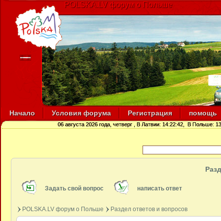
POLSKA.LV форум о Польше
Начало
Условия форума
Регистрация
помощь
06 августа 2026 года, четверг
, В Латвии:
14:22:42
, В Польше:
13
Разд
Задать свой вопрос
написать ответ
POLSKA.LV форум о Польше
Раздел ответов и вопросов