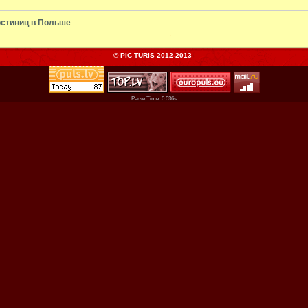
остиниц в Польше
© PIC TURIS 2012-2013
Parse Time: 0.036s