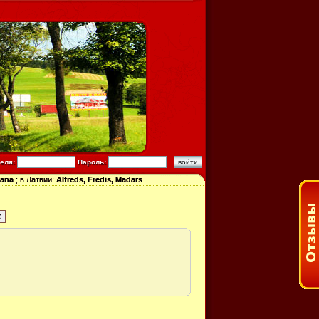
теля:
Пароль:
tana
; в Латвии:
Alfrēds, Fredis, Madars